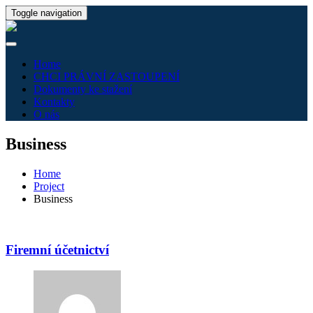
Toggle navigation
Home
CHCI PRÁVNÍ ZASTOUPENÍ
Dokumenty ke stažení
Kontakty
O nás
Business
Home
Project
Business
Firemní účetnictví